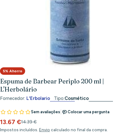
Abrir meios 0 em modal
5% Ahorro
Espuma de Barbear Periplo 200 ml |
L'Herbolário
Fornecedor:
L'Erbolario
Tipo:
Cosmético
13.67 €
Preço
Preço
14.39 €
de
habitual
Impostos incluídos.
Envio
calculado no final da compra.
venda