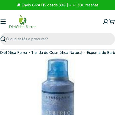
Saltar
🚚 Envío GRATIS desde 39€ | ⭐ +1.300 reseñas
para
o
conteúdo
C
Procurar
Dietética Ferrer
›
Tienda de Cosmética Natural
›
Espuma de Barbe
Saltar
para
a
informação
do
produto