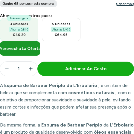
Ahorra con nuestros packs
Más escogida
3 Unidades
5 Unidades
Ahorras 0,81 €
Ahorras 3,40 €
€40.20
€64.95
Aprovecha La Oferta
Quantidade
Adicionar Ao Cesto
Diminuir Quantidade Para Espuma De Barbear Perip
Aumentar Quantidade Para Espuma De Bar
A
Espuma de Barbear Periplo da
L'Erbolario
, é um item de
beleza que se complementa com
cosméticos naturais
, com o
objetivo de proporcionar suavidade e suavidade à pele, evitando
assim cortes e infecções que podem afetar sua presença após o
barbear.
Da mesma forma, a
Espuma de Barbear Periplo
da
L'Erbolario
é um produto de qualidade desenvolvido com
óleos essenciais