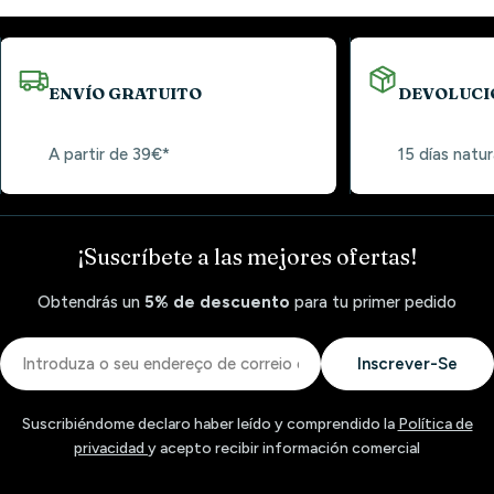
ENVÍO GRATUITO
DEVOLUCI
A partir de 39€*
15 días natur
¡Suscríbete a las mejores ofertas!
Obtendrás un
5% de descuento
para tu primer pedido
Correio
Inscrever-Se
eletrónico
Suscribiéndome declaro haber leído y comprendido la
Política de
privacidad
y acepto recibir información comercial