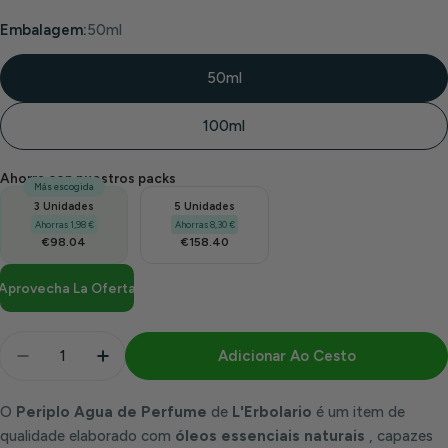
Embalagem:
50ml
50ml
100ml
Ahorra con nuestros packs
Más escogida
3 Unidades
5 Unidades
Ahorras 1,98 €
Ahorras 8,30 €
€98.04
€158.40
Aprovecha La Oferta
Quantidade
Adicionar Ao Cesto
Diminuir Quantidade Para Periplus Eau De Parfum |
Aumentar Quantidade Para Periplus Eau 
O
Periplo Agua de Perfume
de
L'Erbolario
é um item de
qualidade elaborado com
óleos essenciais naturais
, capazes