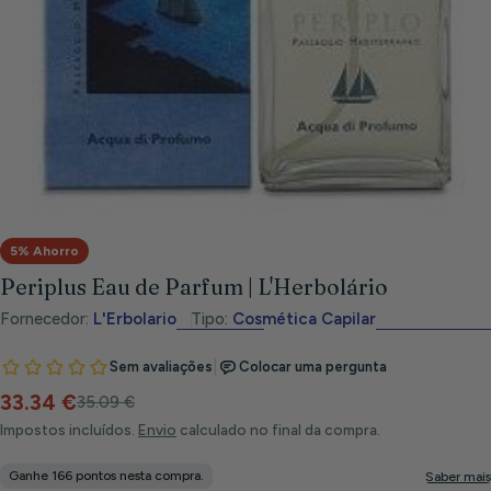
Abrir meios 0 em modal
5% Ahorro
Periplus Eau de Parfum | L'Herbolário
Fornecedor:
L'Erbolario
Tipo:
Cosmética Capilar
33.34 €
Preço
Preço
35.09 €
de
habitual
Impostos incluídos.
Envio
calculado no final da compra.
venda