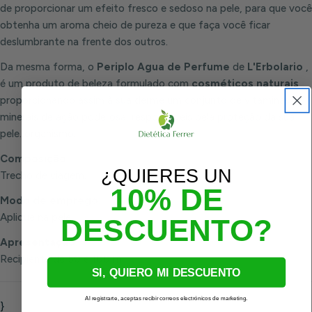
de proporcionar um efeito fresco e sedoso na pele, para que você
obtenha um aroma cheio de pureza e que faça você ficar
deslumbrante na frente dos outros.
Da mesma forma, o
Periplo Agua de Perfume
de
L'Erbolario
,
é um produto de beleza formulado com
cosméticos naturais
,
proporcionando assim à sua derme um conjunto de vitaminas e
minerais de ação poderosa, responsáveis ​​pela proteção da sua
pele. organismo.
Composição:
¿QUIERES UN
Trecho de viagem.
10% DE
Modo de emprego:
Aplique na pele.
DESCUENTO?
Apresentação:
Recipiente de 50 e 100 ml.
SI, QUIERO MI DESCUENTO
Al registrarte, aceptas recibir correos electrónicos de marketing.
}