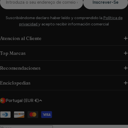
Inscrever-Se
eletrónico
Suscribiéndome declaro haber leído y comprendido la
Política de
privacidad
y acepto recibir información comercial
Atencíon al Cliente
Top Marcas
Recomendaciones
Enciclopedias
P
Portugal (EUR €)
a
í
Métodos
de
s