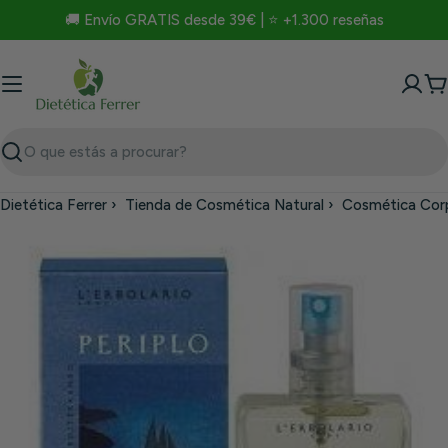
Saltar
🚚 Envío GRATIS desde 39€ | ⭐ +1.300 reseñas
para
o
conteúdo
C
Procurar
Dietética Ferrer
›
Tienda de Cosmética Natural
›
Cosmética Cor
Saltar
para
a
informação
do
produto