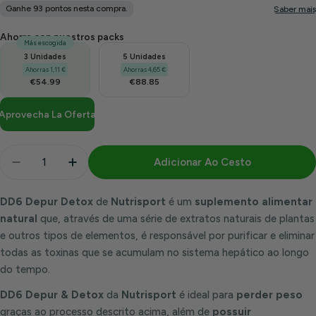
Ahorra con nuestros packs
Más escogida
3 Unidades
5 Unidades
Ahorras 1,11 €
Ahorras 4,65 €
€54.99
€88.85
Aprovecha La Oferta
Quantidade
Adicionar Ao Cesto
Diminuir Quantidade Para DD6 Limpeza E Desintoxi
Aumentar Quantidade Para DD6 Limpeza E
DD6 Depur Detox
de
Nutrisport
é um
suplemento alimentar
natural
que, através de uma série de extratos naturais de plantas
e outros tipos de elementos, é responsável por purificar e eliminar
todas as toxinas que se acumulam no sistema hepático ao longo
do tempo.
DD6 Depur & Detox
da
Nutrisport
é ideal para
perder peso
graças ao processo descrito acima, além de
possuir