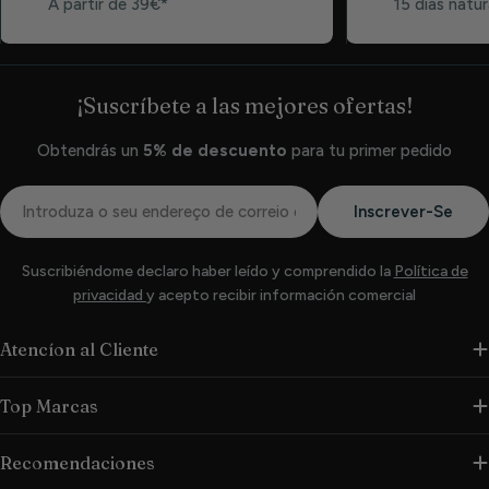
A partir de 39€*
15 días natur
¡Suscríbete a las mejores ofertas!
Obtendrás un
5% de descuento
para tu primer pedido
Correio
Inscrever-Se
eletrónico
Suscribiéndome declaro haber leído y comprendido la
Política de
privacidad
y acepto recibir información comercial
Atencíon al Cliente
Top Marcas
Recomendaciones