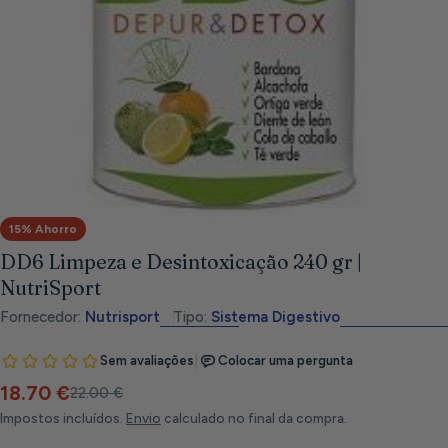
Abrir meios 0 em modal
15% Ahorro
DD6 Limpeza e Desintoxicação 240 gr |
NutriSport
Fornecedor:
Nutrisport
Tipo:
Sistema Digestivo
18.70 €
Preço
Preço
22.00 €
de
habitual
Impostos incluídos.
Envio
calculado no final da compra.
venda