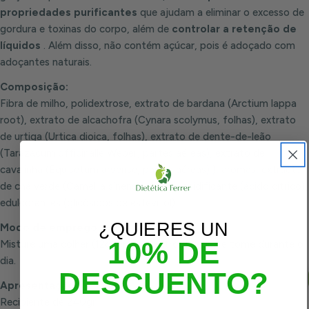
propriedades purificantes
que ajudam a eliminar o excesso de
gordura e toxinas do corpo, além de
controlar a retenção de
líquidos
. Além disso, não contém açúcar, pois é adoçado com
adoçantes naturais.
Composição:
Fibra de milho, polidextrose, extrato de bardana (Arctium lappa
root), extrato de alcachofra (Cynara scolymus, folhas), extrato
de urtiga (Urtica dioica, folhas), extrato de dente-de-leão
(Tarazacum officinalle Weber, partes aéreas), extrato de
cavalinha (Equisetum arvense, partes aéreas) ), aromas, extracto
de chá verde (Camellia sinensis, folha), acidificante (ácido cítrico),
edulcorantes (glicósidos de estevitol).
¿QUIERES UN
Modo de emprego:
10% DE
Misture uma colher (12g) em meio litro de água e tome durante o
dia.
DESCUENTO?
Apresentação:
Recipiente de 240gr.