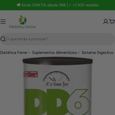
Saltar
🚚 Envío GRATIS desde 39€ | ⭐ +1.300 reseñas
para
o
conteúdo
C
Procurar
Dietética Ferrer
›
Suplementos Alimenticios
›
Sistema Digestivo
Saltar
para
a
informação
do
produto