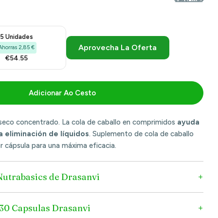
5 Unidades
Aprovecha La Oferta
Ahorras 2,85 €
€54.55
Adicionar Ao Cesto
inha 30 Cápsulas | Drasanvi
Para Cavalinha 30 Cápsulas | Drasanvi
 seco concentrado. La cola de caballo en comprimidos
ayuda
a eliminación de líquidos
. Suplemento de cola de caballo
 cápsula para una máxima eficacia.
 Nutrabasics de Drasanvi
 30 Capsulas Drasanvi