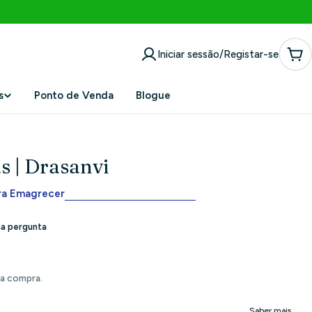
Iniciar sessão/Registar-se
Car
s
Ponto de Venda
Blogue
s | Drasanvi
ra Emagrecer
da compra.