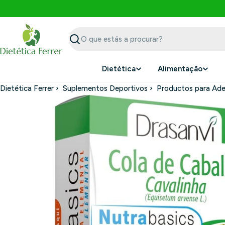
Saltar
para
o
conteúdo
Procurar
Dietética
Alimentação
Dietética Ferrer
›
Suplementos Deportivos
›
Productos para Ade
Saltar
para
a
informação
do
produto