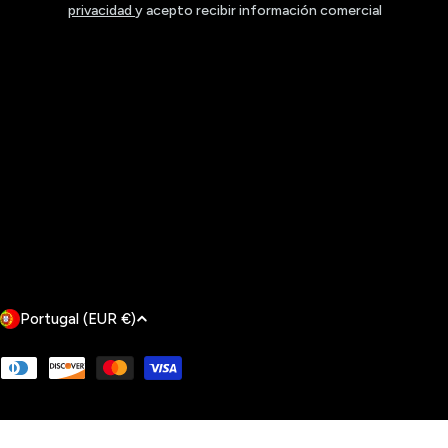
privacidad
y acepto recibir información comercial
P
Portugal (EUR €)
a
Métodos
de
í
pagamento