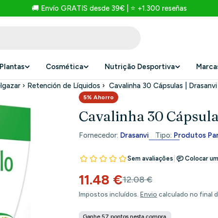
🚚 Envío GRATIS desde 39€ | ⭐ +1.300 reseñas
Plantas
Cosmética
Nutrição Desportiva
Marca
lgazar
›
Retención de Líquidos
›
Cavalinha 30 Cápsulas | Drasanvi
5% Ahorro
Cavalinha 30 Cápsula
Fornecedor:
Drasanvi
Tipo:
Produtos Pa
11.48 €
Preço
Preço
12.08 €
Impostos incluídos.
Envio
calculado no final 
de
habitual