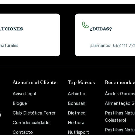
LUCIONES
¿DUDAS?
 naturales
¡Llámanos! 662 111 72
Atencíon al Cliente
Top Marcas
Recomendac
Aviso Legal
Airbiotic
Ácidos Gordos
Blogue
Bonusan
Alimentação 
Club Dietética Ferrer
Dietmed
Pastilhas Natur
Colesterol
Confidencialidade
Herbora
Pastilhas Natur
Contacto
Nutrisport