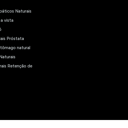
páticos Naturais
a vista
ó
rais Próstata
stômago natural
aturais
rais Retenção de