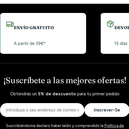
ENVÍO GRATUITO
DEVO
A partir de 39€*
15 días
¡Suscríbete a las mejores ofertas!
Obtendrás un
5% de descuento
para tu primer pedido
Correio
Inscrever-Se
eletrónico
Suscribiéndome declaro haber leído y comprendido la
Política de