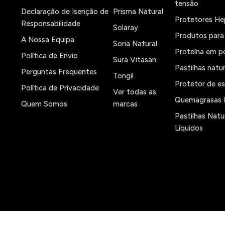
tensão
Declaração de Isenção de
Prisma Natural
Protetores He
Responsabilidade
Solaray
Produtos para 
A Nossa Equipa
Soria Natural
Proteína em p
Política de Envio
Sura Vitasan
Pastilhas natu
Perguntas Frequentes
Tongil
Protetor de e
Política de Privacidade
Ver todas as
Quemagrasas N
Quem Somos
marcas
Pastilhas Natu
Líquidos