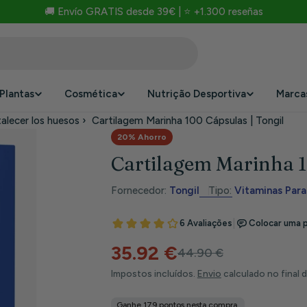
🚚 Envío GRATIS desde 39€ | ⭐ +1.300 reseñas
Plantas
Cosmética
Nutrição Desportiva
Marca
alecer los huesos
›
Cartilagem Marinha 100 Cápsulas | Tongil
20% Ahorro
Cartilagem Marinha 1
Fornecedor:
Tongil
Tipo:
Vitaminas Para
35.92 €
Preço
Preço
44.90 €
Impostos incluídos.
Envio
calculado no final 
de
habitual