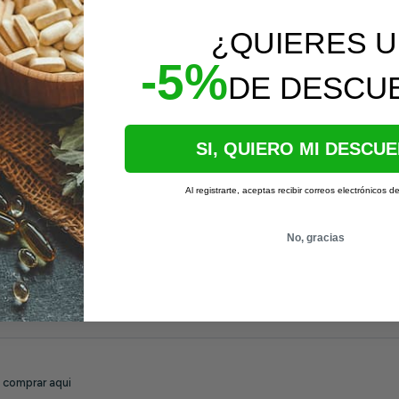
¿QUIERES 
-5%
DE DESCU
SI, QUIERO MI DESCU
Al registrarte, aceptas recibir correos electrónicos d
No, gracias