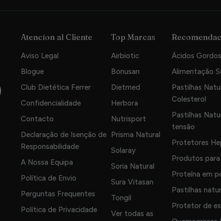
Atencíon al Cliente
Top Marcas
Recomendac
Aviso Legal
Airbiotic
Ácidos Gordos
Blogue
Bonusan
Alimentação 
Club Dietética Ferrer
Dietmed
Pastilhas Natur
Colesterol
Confidencialidade
Herbora
Pastilhas Natur
Contacto
Nutrisport
tensão
Declaração de Isenção de
Prisma Natural
Protetores He
Responsabilidade
Solaray
Produtos para 
A Nossa Equipa
Soria Natural
Proteína em p
Política de Envio
Sura Vitasan
Pastilhas natu
Perguntas Frequentes
Tongil
Protetor de e
Política de Privacidade
Ver todas as