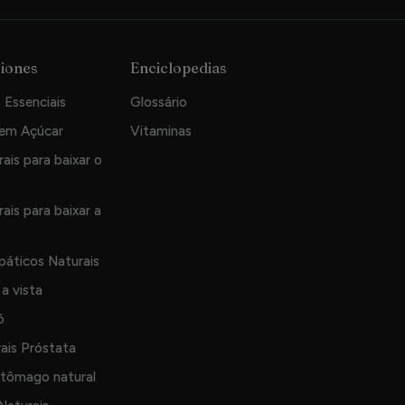
iones
Enciclopedias
 Essenciais
Glossário
Sem Açúcar
Vitaminas
ais para baixar o
ais para baixar a
páticos Naturais
a vista
ó
rais Próstata
stômago natural