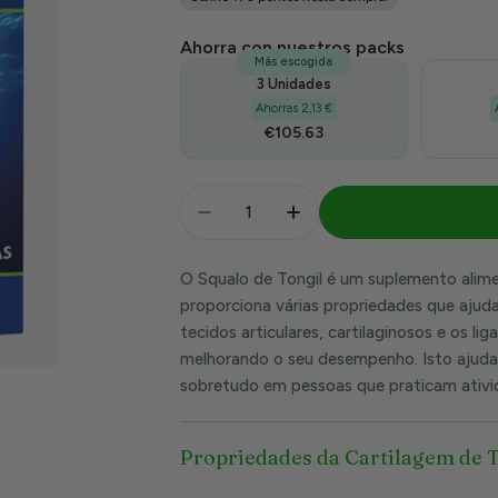
venda
Ahorra con nuestros packs
Más escogida
3 Unidades
Ahorras 2,13 €
€105.63
Quantidade
Diminuir Quantidade Para Carti
Aumentar Quantidade 
O Squalo de Tongil é um suplemento alime
proporciona várias propriedades que aju
tecidos articulares, cartilaginosos e os 
melhorando o seu desempenho. Isto ajuda 
sobretudo em pessoas que praticam ativi
Propriedades da Cartilagem de 