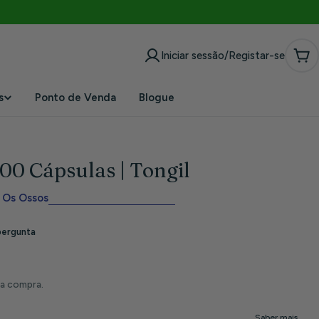
Iniciar sessão/Registar-se
Car
s
Ponto de Venda
Blogue
00 Cápsulas | Tongil
 Os Ossos
da compra.