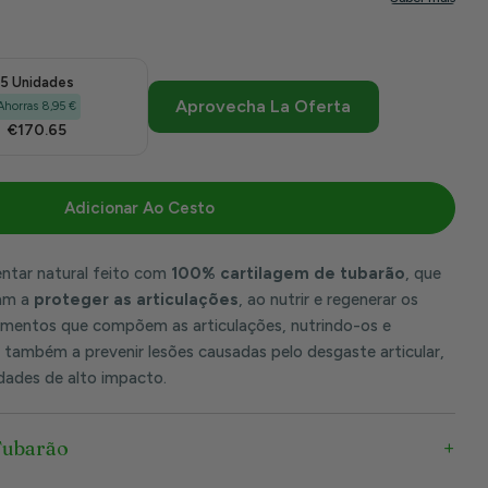
5 Unidades
Aprovecha La Oferta
Ahorras 8,95 €
€170.65
Adicionar Ao Cesto
lagem Marinha 100 Cápsulas | Tongil
Para Cartilagem Marinha 100 Cápsulas | Tongil
ntar natural feito com
100% cartilagem de tubarão
, que
dam a
proteger as articulações
, ao nutrir e regenerar os
ligamentos que compõem as articulações, nutrindo-os e
também a prevenir lesões causadas pelo desgaste articular,
dades de alto impacto.
Tubarão