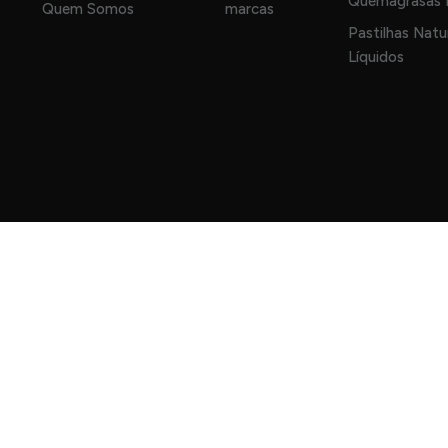
Quemagrasas N
Quem Somos
marcas
Pastilhas Natu
Líquidos