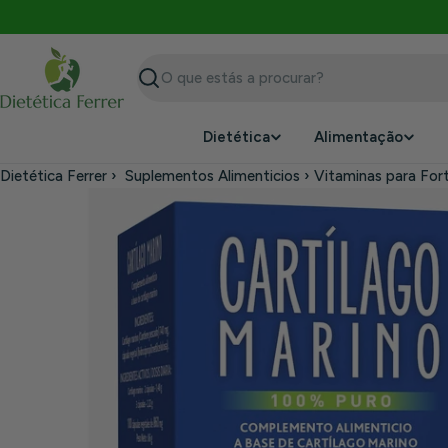
Saltar
para
o
conteúdo
Procurar
Dietética
Alimentação
Dietética Ferrer
›
Suplementos Alimenticios
›
Vitaminas para Fort
Saltar
para
a
informação
do
produto