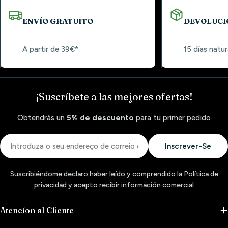
ENVÍO GRATUITO
DEVOLUCI
A partir de 39€*
15 días natur
¡Suscríbete a las mejores ofertas!
Obtendrás un
5% de descuento
para tu primer pedido
Correio
Inscrever-Se
eletrónico
Suscribiéndome declaro haber leído y comprendido la
Política de
privacidad
y acepto recibir información comercial
Atencíon al Cliente