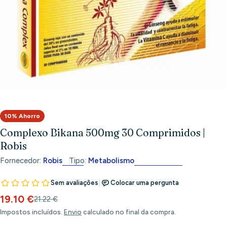
Abrir meios 0 em modal
10% Ahorro
Complexo Bikana 500mg 30 Comprimidos |
Robis
Fornecedor:
Robis
Tipo:
Metabolismo
19.10 €
Preço
Preço
21.22 €
de
habitual
Impostos incluídos.
Envio
calculado no final da compra.
venda