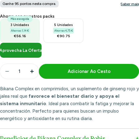
Ahorra con nuestros packs
Más escogida
3 Unidades
5 Unidades
Ahorras 1,14 €
Ahorras 4,75 €
€56.16
€90.75
Aprovecha La Oferta
Quantidade
Adicionar Ao Cesto
Diminuir Quantidade Para Complexo Bikana 500mg
Aumentar Quantidade Para Complexo Bik
Bikana Complex en comprimidos, un suplemento de ginseng rojo y
jalea real que
favorece el bienestar diario y apoya el
sistema inmunitario
. Ideal para combatir la fatiga y mejorar la
concentración. Perfecto para quienes buscan un impulso
energético y antioxidante en su rutina diaria.
Beneficios de Bikana Complex de Robis