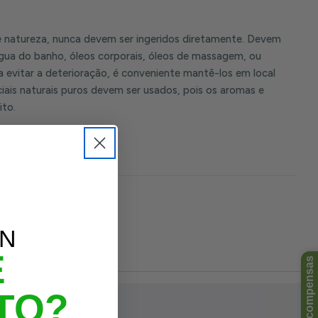
 e natureza, nunca devem ser ingeridos diretamente. Devem
 água do banho, óleos corporais, óleos de massagem, ou
 evitar a deterioração, é conveniente mantê-los em local
ciais naturais puros devem ser usados, pois os aromas e
ito.
UN
E
TO?