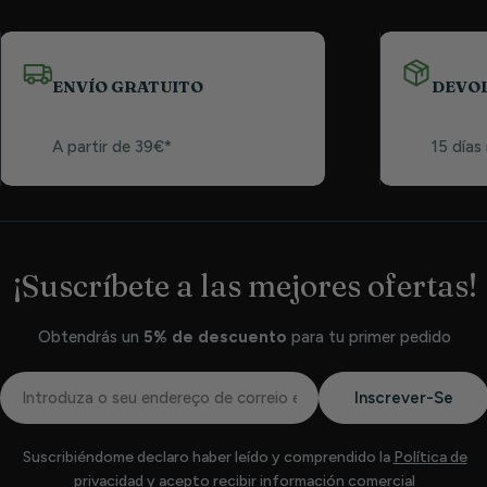
ENVÍO GRATUITO
DEVO
A partir de 39€*
15 días
¡Suscríbete a las mejores ofertas!
Obtendrás un
5% de descuento
para tu primer pedido
Correio
Inscrever-Se
eletrónico
Suscribiéndome declaro haber leído y comprendido la
Política de
privacidad
y acepto recibir información comercial