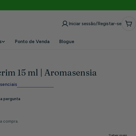
Iniciar sessão/Registar-se
Car
s
Ponto de Venda
Blogue
crim 15 ml | Aromasensia
senciais
da compra.