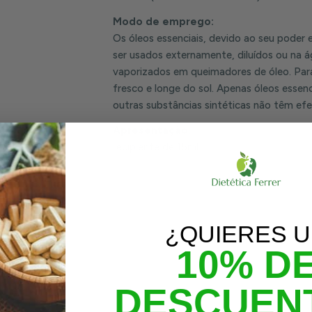
Modo de emprego:
Os óleos essenciais, devido ao seu poder
ser usados ​​externamente, diluídos ou na
vaporizados em queimadores de óleo. Para
fresco e longe do sol. Apenas óleos essen
outras substâncias sintéticas não têm efe
Apresentação:
recipiente de 15ml.
¿QUIERES 
10% D
DESCUEN