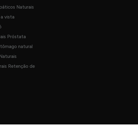
páticos Naturais
a vista
ó
rais Próstata
stômago natural
aturais
rais Retenção de