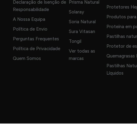
Declaração de Isenção de
Prisma Natural
Protetores He
Responsabilidade
Solaray
Produtos para 
A Nossa Equipa
Soria Natural
Proteína em p
Política de Envio
Sura Vitasan
Pastilhas natu
Perguntas Frequentes
Tongil
Protetor de e
Política de Privacidade
Ver todas as
Quemagrasas N
Quem Somos
marcas
Pastilhas Natu
Líquidos