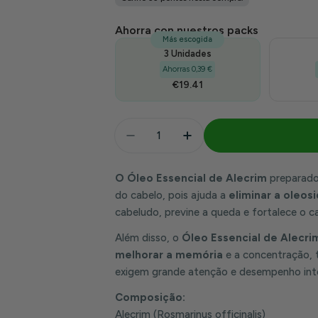
venda
Ahorra con nuestros packs
Más escogida
3 Unidades
Ahorras 0,39 €
€19.41
Quantidade
Diminuir Quantidade Para Óleo 
Aumentar Quantidade 
O Óleo Essencial de Alecrim
preparado
do cabelo, pois ajuda a
eliminar a oleos
cabeludo, previne a queda e fortalece o 
Além disso, o
Óleo Essencial de Alecri
melhorar a memória
e a concentração, 
exigem grande atenção e desempenho inte
Composição:
Alecrim (Rosmarinus officinalis)