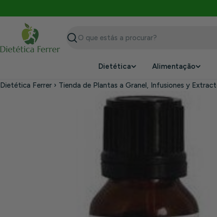
Saltar
para
o
conteúdo
Procurar
Dietética
Alimentação
Dietética Ferrer
›
Tienda de Plantas a Granel, Infusiones y Extrac
Saltar
para
a
informação
do
produto