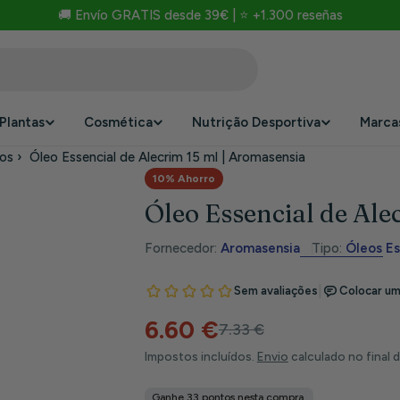
🚚 Envío GRATIS desde 39€ | ⭐ +1.300 reseñas
Plantas
Cosmética
Nutrição Desportiva
Marca
tos
›
Óleo Essencial de Alecrim 15 ml | Aromasensia
10% Ahorro
Óleo Essencial de Ale
Fornecedor:
Aromasensia
Tipo:
Óleos Es
6.60 €
Preço
Preço
7.33 €
Impostos incluídos.
Envio
calculado no final 
de
habitual