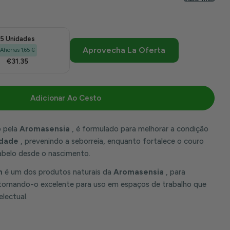
5 Unidades
Aprovecha La Oferta
Ahorras 1,65 €
€31.35
Adicionar Ao Cesto
Essencial De Alecrim 15 Ml | Aromasensia
Para Óleo Essencial De Alecrim 15 Ml | Aromasensia
 pela
Aromasensia
, é formulado para melhorar a condição
idade
, prevenindo a seborreia, enquanto fortalece o couro
cabelo desde o nascimento.
m
é um dos produtos naturais da
Aromasensia
, para
tornando-o excelente para uso em espaços de trabalho que
lectual.