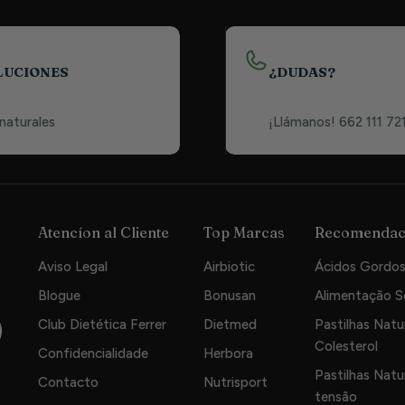
LUCIONES
¿DUDAS?
 naturales
¡Llámanos! 662 111 72
Atencíon al Cliente
Top Marcas
Recomendac
Aviso Legal
Airbiotic
Ácidos Gordos
Blogue
Bonusan
Alimentação 
Club Dietética Ferrer
Dietmed
Pastilhas Natur
Colesterol
Confidencialidade
Herbora
Pastilhas Natur
Contacto
Nutrisport
tensão