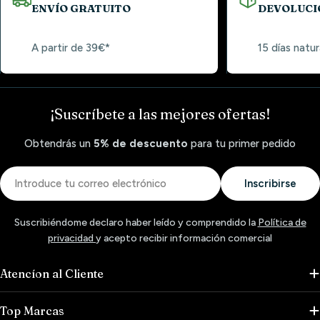
ENVÍO GRATUITO
DEVOLUCI
A partir de 39€*
15 días natur
¡Suscríbete a las mejores ofertas!
Obtendrás un
5% de descuento
para tu primer pedido
Correo
Inscribirse
electrónico
Suscribiéndome declaro haber leído y comprendido la
Política de
privacidad
y acepto recibir información comercial
Atencíon al Cliente
Top Marcas