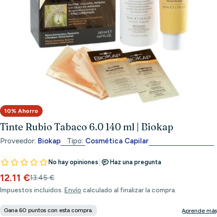
Abrir medios 0 en modal
10% Ahorro
Tinte Rubio Tabaco 6.0 140 ml | Biokap
Proveedor:
Biokap
Tipo:
Cosmética Capilar
12.11 €
Precio
Precio
13.45 €
de
habitual
Impuestos incluidos.
Envío
calculado al finalizar la compra.
venta