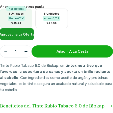
Ahorra con nuestros packs
Más escogida
3 Unidades
5 Unidades
Ahorras 0,72 €
Ahorras 3,00 €
€35.61
€57.55
Aprovecha La Oferta
Cantidad
Añadir A La Cesta
Disminuir Cantidad Para Tinte Rubio Tabaco 6.0 140
Aumentar Cantidad Para Tinte Rubio Taba
Tinte Rubio Tabaco 6.0 de Biokap, un
tintex nutritivo que
favorece la cobertura de canas y aporta un brillo radiante
al cabello
. Con ingredientes como aceite de argán y proteínas
vegetales, este tinte asegura un acabado natural y saludable para
tu cabello.
Beneficios del Tinte Rubio Tabaco 6.0 de Biokap