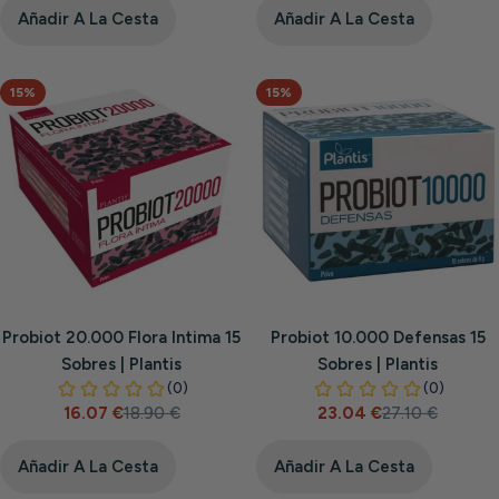
venta
Añadir A La Cesta
Añadir A La Cesta
15%
15%
Probiot 20.000 Flora Intima 15
Probiot 10.000 Defensas 15
Sobres | Plantis
Sobres | Plantis
16.07 €
18.90 €
23.04 €
27.10 €
Precio
Precio
Precio
Precio
de
habitual
de
habitual
venta
venta
Añadir A La Cesta
Añadir A La Cesta