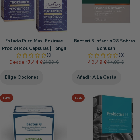
Estado Puro Maxi Enzimas
Bacteri 5 Infantis 28 Sobres |
Probioticos Capsulas | Tongil
Bonusan
Desde 17.44 €
21.80 €
40.49 €
44.99 €
Precio
Precio
Precio
Precio
de
habitual
de
habitual
venta
venta
Elige Opciones
Añadir A La Cesta
10%
15%