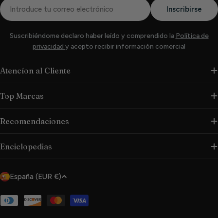
Correo
Inscribirse
electrónico
Suscribiéndome declaro haber leído y comprendido la
Política de
privacidad
y acepto recibir información comercial
Atencíon al Cliente
Top Marcas
Recomendaciones
Enciclopedias
P
España (EUR €)
a
í
Métodos
de
s