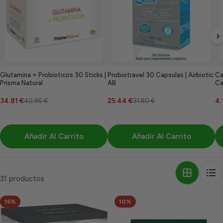
›
Glutamina + Probioticos 30 Sticks |
Probiotravel 30 Capsulas | Airbiotic
Ca
Prisma Natural
AB
Ca
34.81 €
25.44 €
4.
40.95 €
31.80 €
Añadir Al Carrito
Añadir Al Carrito
31 productos
15%
10%