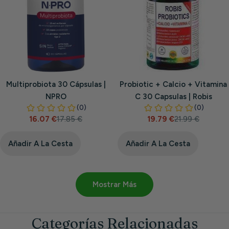
Multiprobiota 30 Cápsulas |
Probiotic + Calcio + Vitamina
NPRO
C 30 Capsulas | Robis
16.07 €
17.85 €
19.79 €
21.99 €
Precio
Precio
Precio
Precio
de
habitual
de
habitual
venta
venta
Añadir A La Cesta
Añadir A La Cesta
Mostrar Más
Categorías Relacionadas