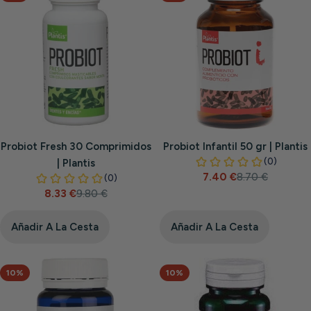
Probiot Fresh 30 Comprimidos
Probiot Infantil 50 gr | Plantis
| Plantis
7.40 €
8.70 €
Precio
Precio
8.33 €
9.80 €
de
habitual
Precio
Precio
venta
de
habitual
venta
Añadir A La Cesta
Añadir A La Cesta
10%
10%