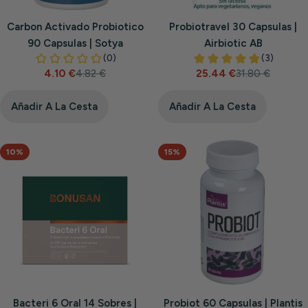
Carbon Activado Probiotico
Probiotravel 30 Capsulas |
90 Capsulas | Sotya
Airbiotic AB
4.10 €
4.82 €
25.44 €
31.80 €
Precio
Precio
Precio
Precio
de
habitual
de
habitual
venta
venta
Añadir A La Cesta
Añadir A La Cesta
10%
15%
Bacteri 6 Oral 14 Sobres |
Probiot 60 Capsulas | Plantis