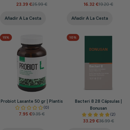
23.39 €
25.99 €
16.32 €
19.20 €
Precio
Precio
Precio
Precio
de
habitual
de
habitual
venta
venta
Añadir A La Cesta
Añadir A La Cesta
15%
10%
Probiot Laxante 50 gr | Plantis
Bacteri 8 28 Cápsulas |
Bonusan
7.95 €
9.35 €
Precio
Precio
33.29 €
36.99 €
de
habitual
Precio
Precio
venta
de
habitual