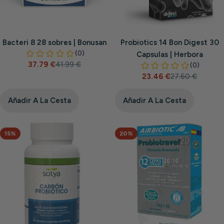
Bacteri 8 28 sobres | Bonusan
Probiotics 14 Bon Digest 30
Capsulas | Herbora
37.79 €
41.99 €
Precio
Precio
23.46 €
27.60 €
de
habitual
Precio
Precio
venta
de
habitual
venta
Añadir A La Cesta
Añadir A La Cesta
15%
20%