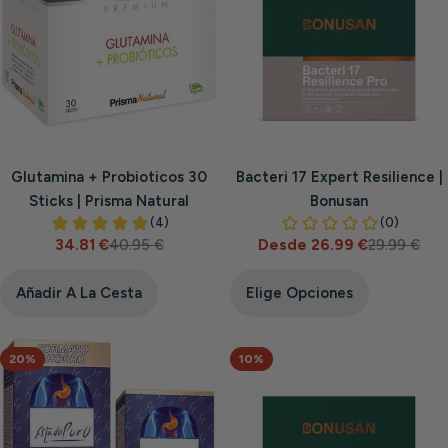
Glutamina + Probioticos 30
Bacteri 17 Expert Resilience |
Sticks | Prisma Natural
Bonusan
34.81 €
40.95 €
Desde 26.99 €
29.99 €
Precio
Precio
Precio
Precio
de
habitual
de
habitual
venta
venta
Añadir A La Cesta
Elige Opciones
20%
10%