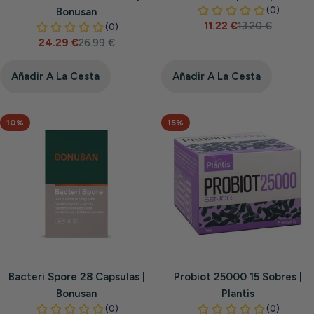
Bonusan
11.22 €
13.20 €
Precio
Precio
24.29 €
26.99 €
de
habitual
Precio
Precio
venta
de
habitual
venta
Añadir A La Cesta
Añadir A La Cesta
10%
15%
Bacteri Spore 28 Capsulas |
Probiot 25000 15 Sobres |
Bonusan
Plantis