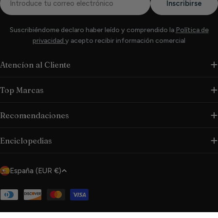
Inscribirse
electrónico
Suscribiéndome declaro haber leído y comprendido la
Política de
privacidad
y acepto recibir información comercial
Atencíon al Cliente
Top Marcas
Recomendaciones
Enciclopedias
P
España (EUR €)
a
í
Métodos
de
s
pago