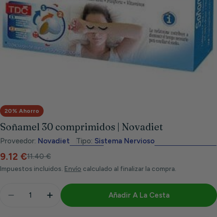
Abrir medios 0 en modal
20% Ahorro
Soñamel 30 comprimidos | Novadiet
Proveedor:
Novadiet
Tipo:
Sistema Nervioso
9.12 €
Precio
Precio
11.40 €
de
habitual
Impuestos incluidos.
Envío
calculado al finalizar la compra.
venta
Cantidad
Añadir A La Cesta
Disminuir Cantidad Para Soñamel 30 Comprimidos 
Aumentar Cantidad Para Soñamel 30 Com