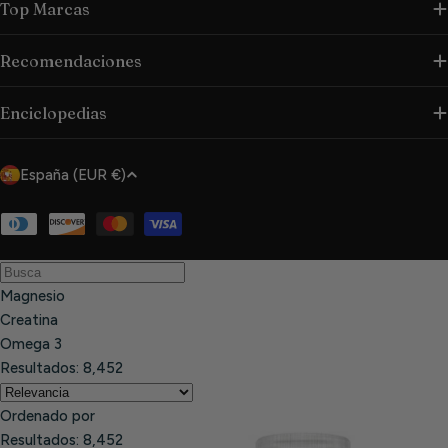
Top Marcas
Recomendaciones
Enciclopedias
P
España (EUR €)
a
í
Métodos
de
s
pago
/
Magnesio
r
Creatina
e
Omega 3
g
Resultados:
8,452
i
ó
Ordenado por
n
Resultados:
8,452