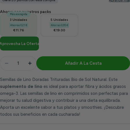
Ahorra con nuestros packs
Más escogida
3 Unidades
5 Unidades
Ahorras 0,21 €
Ahorras 0,95 €
€11.76
€19.00
Aprovecha La Oferta
Cantidad
Añadir A La Cesta
Disminuir Cantidad Para Semillas De Lino Doradas Tr
Aumentar Cantidad Para Semillas De Lino 
Semillas de Lino Doradas Trituradas Bio de Sol Natural. Este
suplemento de lino
es ideal para aportar fibra y ácidos grasos
omega-3. Las semillas de lino en comprimidos son perfectas para
mejorar tu salud digestiva y contribuir a una dieta equilibrada.
Aporta un excelente sabor a tus platos y smoothies. ¡Descubre
todos sus beneficios en cada cucharada!