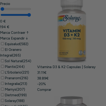
Precio
0 €
194 €
Marca
Contraer ↑
Marca
Expandir ↓
Equisalud
(582)
El Granero
Integral
(265)
Sol Natural
(254)
Plantis
(244)
Vitamina D3 & K2 Capsulas | Solaray
L'Erbolario
(221)
31.11€
Pranarom
(216)
38.89€
Integralia
(213)
-20%
Marnys
(207)
Comprar
Dietmed
(199)
Solaray
(188)