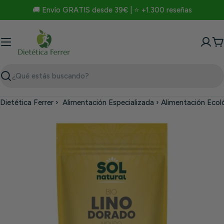
Saltar
🚚 Envío GRATIS desde 39€ | ⭐ +1.300 reseñas
al
contenido
C
Buscar
Dietética Ferrer
›
Alimentación Especializada
›
Alimentación Ecol
Saltar
a
información
del
producto