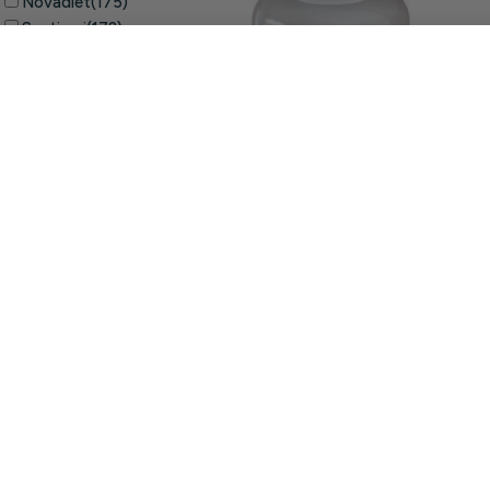
Novadiet
(175)
Santiveri
(172)
Soria Natural
(163)
Añadir A La Cesta
Disminuir Cantidad Para Semillas De 
Aumentar Cantidad Para Sem
Sura Vitasan
(163)
Bonusan
(161)
Plameca
(155)
Drasanvi
(150)
Naturmil
(149)
Terpenic Labs
(149)
Lamberts
(130)
Muestra más
Isolate Concept | Mega Plus
Limpiar
36.88€
Buscar
43.39€
-15%
Comprar