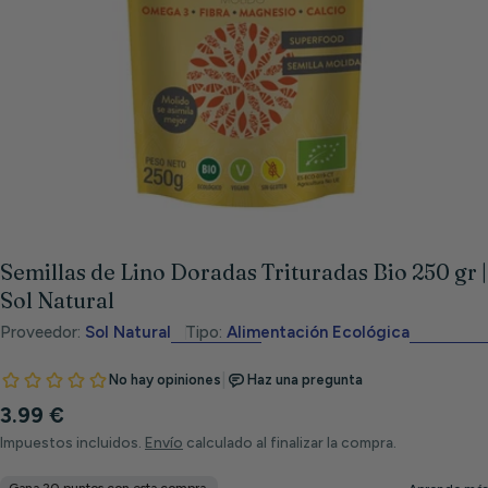
Abrir medios 0 en modal
Semillas de Lino Doradas Trituradas Bio 250 gr |
Sol Natural
Proveedor:
Sol Natural
Tipo:
Alimentación Ecológica
Precio
3.99 €
habitual
Impuestos incluidos.
Envío
calculado al finalizar la compra.