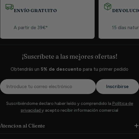
ENVÍO GRATUITO
DEVOLUCI
A partir de 39€*
15 días natur
¡Suscríbete a las mejores ofertas!
Obtendrás un
5% de descuento
para tu primer pedido
Correo
Inscribirse
electrónico
Suscribiéndome declaro haber leído y comprendido la
Política de
privacidad
y acepto recibir información comercial
Atencíon al Cliente