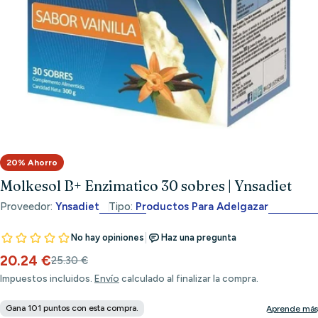
Abrir medios 0 en modal
20% Ahorro
Molkesol B+ Enzimatico 30 sobres | Ynsadiet
Proveedor:
Ynsadiet
Tipo:
Productos Para Adelgazar
20.24 €
Precio
Precio
25.30 €
de
habitual
Impuestos incluidos.
Envío
calculado al finalizar la compra.
venta