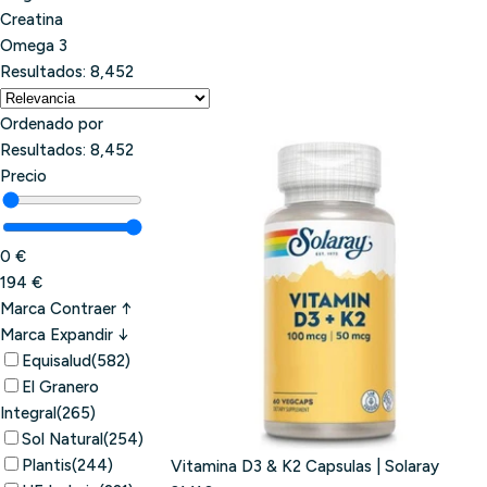
r
Creatina
e
Omega 3
g
Resultados:
8,452
i
ó
Ordenado por
n
Resultados:
8,452
Precio
0 €
194 €
Marca
Contraer ↑
Marca
Expandir ↓
Equisalud
(582)
El Granero
Integral
(265)
Sol Natural
(254)
Plantis
(244)
Vitamina D3 & K2 Capsulas | Solaray