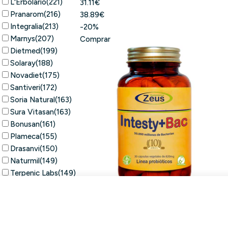
L'Erbolario
(221)
31.11€
Pranarom
(216)
38.89€
Integralia
(213)
-20%
Marnys
(207)
Comprar
Dietmed
(199)
Solaray
(188)
Novadiet
(175)
Santiveri
(172)
Soria Natural
(163)
Sura Vitasan
(163)
Bonusan
(161)
Plameca
(155)
Drasanvi
(150)
Naturmil
(149)
Terpenic Labs
(149)
Lamberts
(130)
Añad
Muestra más
Intesty + Bac cápsulas | Zeus
Limpiar
79.96€
Buscar
99.95€