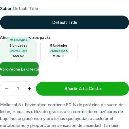
Sabor:
Default Title
Default Title
Ahorra con nuestros packs
Más escogida
3 Unidades
5 Unidades
Ahorras 1,20 €
Ahorras 5,05 €
€59.52
€96.15
Aprovecha La Oferta
Cantidad
Añadir A La Cesta
Disminuir Cantidad Para Molkesol B+ Enzimatico 30
Aumentar Cantidad Para Molkesol B+ Enzi
Molkesol B+ Enzimatico contiene 80 % de proteína de suero de
leche, el cual es utilizado gracias a su contenido en azúcares de
bajo índice glucémico y proteínas que ayudan a acelerar el
metabolismo y proporcionan sensación de saciedad. También