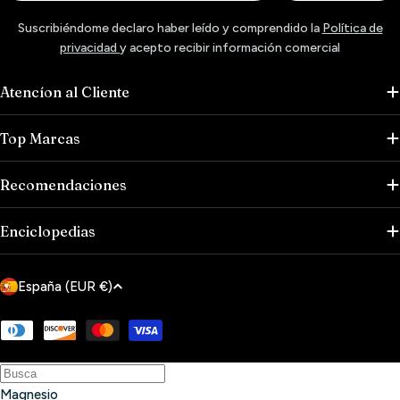
Suscribiéndome declaro haber leído y comprendido la
Política de
privacidad
y acepto recibir información comercial
Atencíon al Cliente
Top Marcas
Recomendaciones
Enciclopedias
P
España (EUR €)
a
í
Métodos
de
s
pago
/
Magnesio