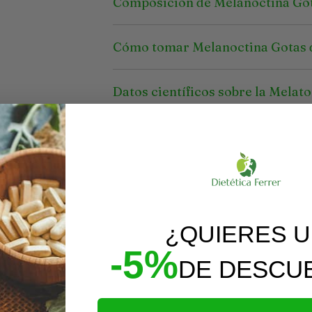
Composición de Melanoctina Go
Cómo tomar Melanoctina Gotas 
Datos científicos sobre la Melat
¿QUIERES 
-5%
DE DESCU