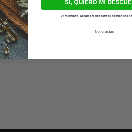
SI, QUIERO MI DESCU
Al registrarte, aceptas recibir correos electrónicos d
No, gracias