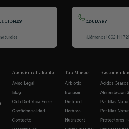
LUCIONES
¿DUDAS?
 naturales
¡Llámanos! 662 111 72
Atencíon al Cliente
Top Marcas
Recomendac
Aviso Legal
Airbiotic
Ácidos Grasos 
Blog
Bonusan
Alimentación S
Club Dietética Ferrer
Dietmed
Pastillas Natur
Confidencialidad
Herbora
Pastillas Natur
Contacto
Nutrisport
Protectores H