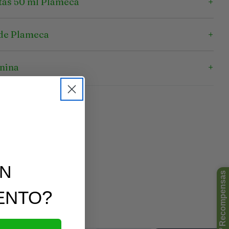
tas 50 ml Plameca
de Plameca
onina
UN
?
ENTO