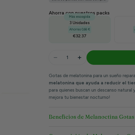
venta
Ahorra con nuestros packs
Más escogida
3 Unidades
Ahorras 0,66 €
€32.37
Cantidad
Disminuir Cantidad Para Melano
Aumentar Cantidad Pa
Gotas de melatonina para un sueño repar
melatonina que ayuda a reducir el tie
para quienes buscan un descanso natural y
mejora tu bienestar nocturno!
Beneficios de Melanoctina Gota