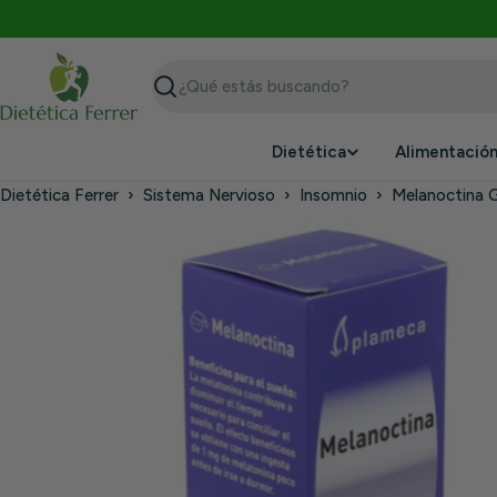
Saltar
al
contenido
Buscar
Dietética
Alimentació
Dietética Ferrer
›
Sistema Nervioso
›
Insomnio
›
Melanoctina 
Saltar
a
información
del
producto