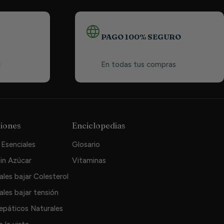
PAGO 100% SEGURO
1
En todas tus compras
iones
Enciclopedias
Esenciales
Glosario
in Azúcar
Vitaminas
ales bajar Colesterol
ales bajar tensión
epáticos Naturales