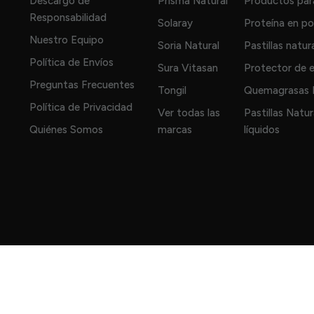
Descargo de
Prisma Natural
Productos para
Responsabilidad
Solaray
Proteína en po
Nuestro Equipo
Soria Natural
Pastillas natur
Política de Envíos
Sura Vitasan
Protector de 
Preguntas Frecuentes
Tongil
Quemagrasas N
Política de Privacidad
Ver todas las
Pastillas Natu
Quiénes Somos
marcas
líquidos