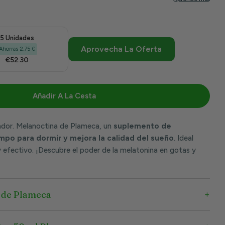
5 Unidades
Aprovecha La Oferta
Ahorras 2,75 €
€52.30
Añadir A La Cesta
ctina Gotas 50 Ml | Plameca
ra Melanoctina Gotas 50 Ml | Plameca
ador. Melanoctina de Plameca, un
suplemento de
mpo para dormir y mejora la calidad del sueño
. Ideal
 efectivo. ¡Descubre el poder de la melatonina en gotas y
s de Plameca