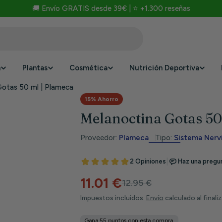
🚚 Envío GRATIS desde 39€ | ⭐ +1.300 reseñas
n
Plantas
Cosmética
Nutrición Deportiva
Gotas 50 ml | Plameca
15% Ahorro
Melanoctina Gotas 50
Proveedor:
Plameca
Tipo:
Sistema Nerv
11.01 €
Precio
Precio
12.95 €
Impuestos incluidos.
Envío
calculado al finali
de
habitual