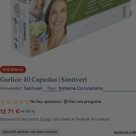
Abrir medios 0 en modal
15% Ahorro
Garlicir 40 Capsulas | Santiveri
Proveedor:
Santiveri
Tipo:
Sistema Circulatorio
12.71 €
Precio
Precio
14.95 €
de
habitual
Impuestos incluidos.
Envío
calculado al finalizar la compra.
venta