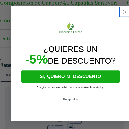
Composición de Garlicir 40 Cápsulas Santiveri
Cómo tomar Garlicir de Santiveri
Datos científicos sobre Garlicir
¿QUIERES UN
-5%
}
?
DE DESCUENTO
SI, QUIERO MI DESCUENTO
Al registrarte, aceptas recibir correos electrónicos de marketing.
No, gracias