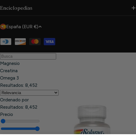
Enciclopedias
P
España (EUR €)
a
í
Métodos
de
s
pago
/
Magnesio
r
Creatina
e
Omega 3
g
Resultados:
8,452
i
ó
Ordenado por
n
Resultados:
8,452
Precio