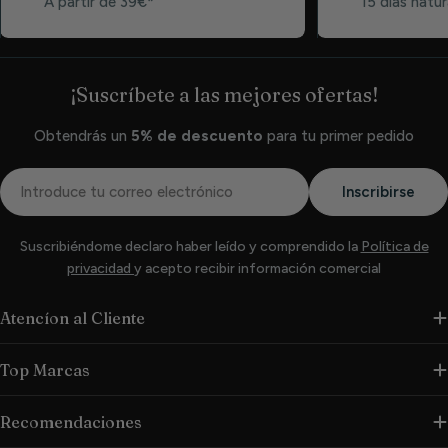
A partir de 39€*
15 días natur
¡Suscríbete a las mejores ofertas!
Obtendrás un
5% de descuento
para tu primer pedido
Correo
Inscribirse
electrónico
Suscribiéndome declaro haber leído y comprendido la
Política de
privacidad
y acepto recibir información comercial
Atencíon al Cliente
Top Marcas
Recomendaciones