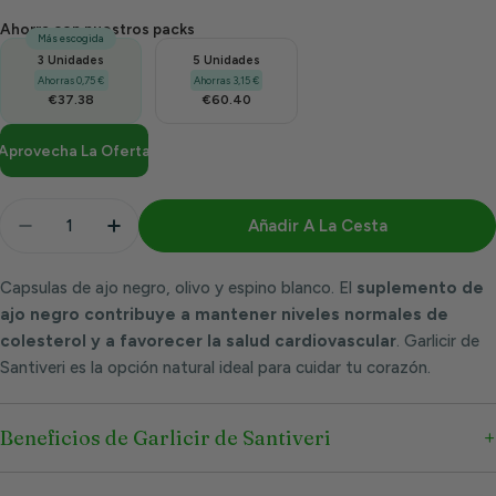
Ahorra con nuestros packs
Más escogida
3 Unidades
5 Unidades
Ahorras 0,75 €
Ahorras 3,15 €
€37.38
€60.40
Aprovecha La Oferta
Cantidad
Añadir A La Cesta
Disminuir Cantidad Para Garlicir 40 Capsulas | Santi
Aumentar Cantidad Para Garlicir 40 Capsu
Capsulas de ajo negro, olivo y espino blanco. El
suplemento de
ajo negro contribuye a mantener niveles normales de
colesterol y a favorecer la salud cardiovascular
. Garlicir de
Santiveri es la opción natural ideal para cuidar tu corazón.
Beneficios de Garlicir de Santiveri