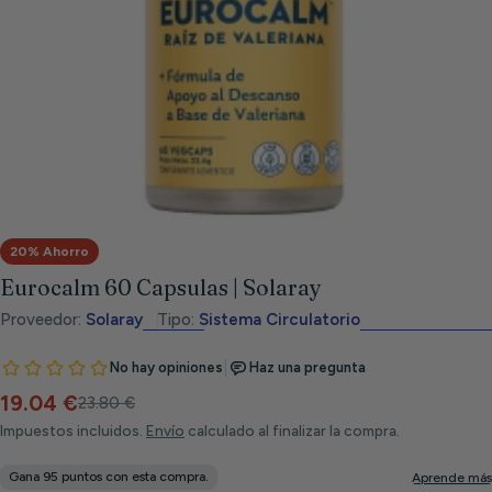
Abrir medios 0 en modal
20% Ahorro
Eurocalm 60 Capsulas | Solaray
Proveedor:
Solaray
Tipo:
Sistema Circulatorio
19.04 €
Precio
Precio
23.80 €
de
habitual
Impuestos incluidos.
Envío
calculado al finalizar la compra.
venta