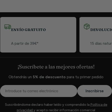
ENVÍO GRATUITO
DEVOLUCI
A partir de 39€*
15 días natur
¡Suscríbete a las mejores ofertas!
Obtendrás un
5% de descuento
para tu primer pedido
Correo
Inscribirse
electrónico
Suscribiéndome declaro haber leído y comprendido la
Política de
privacidad
y acepto recibir información comercial