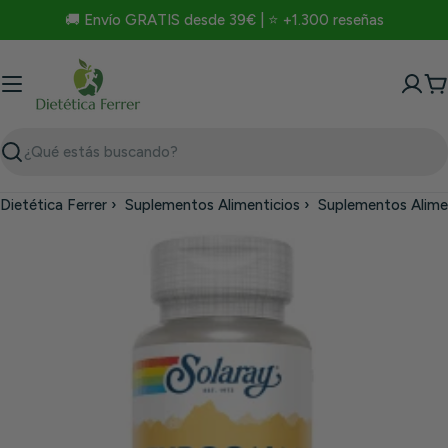
Saltar
🚚 Envío GRATIS desde 39€ | ⭐ +1.300 reseñas
al
contenido
C
Buscar
Dietética Ferrer
›
Suplementos Alimenticios
›
Suplementos Alime
Saltar
a
información
del
producto