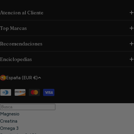
Atencíon al Cliente
Top Marcas
Recomendaciones
Enciclopedias
P
España (EUR €)
a
í
Métodos
de
s
pago
/
Magnesio
r
Creatina
e
Omega 3
g