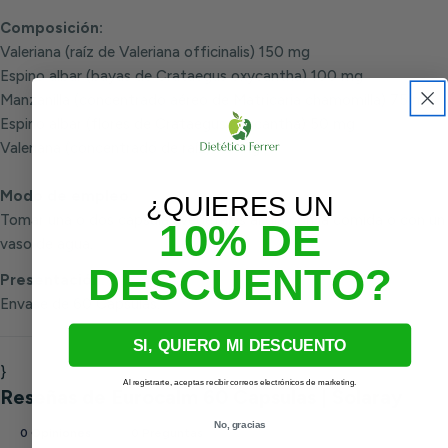
Composición:
Valeriana (raíz de Valeriana officinalis) 150 mg
Espino albar (bayas de Crataegus oxycantha) 100 mg
Manzanilla (concentrado aéreo de Matricaria chamomilla) 75 mg
Espino albar (flores de Crataegus oxycantha) 50 mg
Valeriana (concentrado de raíz) 50 mg
Modo de empleo:
¿QUIERES UN
Tomar una o dos cápsulas vegetales al día con la comida o con un
10% DE
vaso de agua.
DESCUENTO?
Presentación:
Envase de 60 Cápsulas.
SI, QUIERO MI DESCUENTO
}
Al registrarte, aceptas recibir correos electrónicos de marketing.
No, gracias