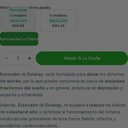
Ahorra con nuestros packs
Más escogida
3 Unidades
5 Unidades
Ahorras 1,14 €
Ahorras 4,75 €
€55.98
€90.45
Aprovecha La Oferta
Cantidad
Añadir A La Cesta
Disminuir Cantidad Para Eurocalm 60 Capsulas | So
Aumentar Cantidad Para Eurocalm 60 Cap
Eurocalm
de
Solaray
, está formulado para
aliviar
los síntomas
del
estrés
, por lo que puedes consumirla en casos de
ansiedad
,
trastornos del sueño
y en general, presencia de
depresión
y
angustia e irritabilidad.
Además,
E
urocalm
de
Solaray
, te ayudará a
reducir
los índices
de
colesterol alto
y optimizar el funcionamiento del sistema
cardiovascular previniendo de esta forma flebitis, infartos y
accidentes cerebrovasculares.