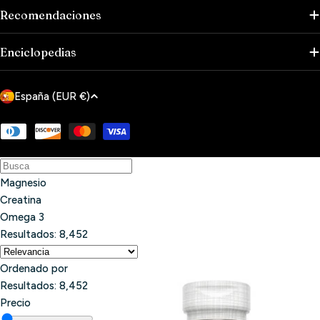
Recomendaciones
Enciclopedias
P
España (EUR €)
a
í
Métodos
de
s
pago
/
Magnesio
r
Creatina
e
Omega 3
g
Resultados:
8,452
i
ó
Ordenado por
n
Resultados:
8,452
Precio