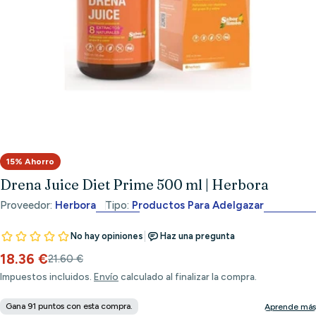
Abrir medios 0 en modal
15% Ahorro
Drena Juice Diet Prime 500 ml | Herbora
Proveedor:
Herbora
Tipo:
Productos Para Adelgazar
18.36 €
Precio
Precio
21.60 €
de
habitual
Impuestos incluidos.
Envío
calculado al finalizar la compra.
venta