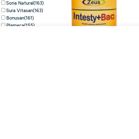
Soria Natural
(163)
Sura Vitasan
(163)
Bonusan
(161)
Plameca
(155)
Drasanvi
(150)
Añadir A La Cesta
Naturmil
(149)
Disminuir Cantidad Para Drena Juic
Aumentar Cantidad Para D
Terpenic Labs
(149)
Lamberts
(130)
Muestra más
Intesty + Bac cápsulas | Zeus
Limpiar
79.96€
Buscar
99.95€
-20%
Comprar