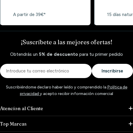
A partir de 39€*
15 días natur
¡Suscríbete a las mejores ofertas!
Obtendrás un
5% de descuento
para tu primer pedido
Correo
Inscribirse
electrónico
Suscribiéndome declaro haber leído y comprendido la
Política de
privacidad
y acepto recibir información comercial
Atencíon al Cliente
Top Marcas