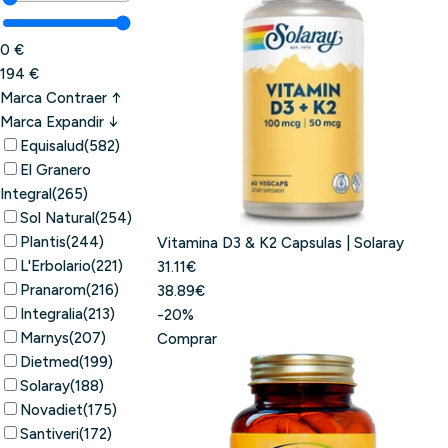
0 €
194 €
Marca
Contraer ↑
Marca
Expandir ↓
Equisalud
(582)
El Granero
Integral
(265)
Sol Natural
(254)
Plantis
(244)
Vitamina D3 & K2 Capsulas | Solaray
L'Erbolario
(221)
31.11€
Pranarom
(216)
38.89€
Integralia
(213)
-20%
Marnys
(207)
Comprar
Dietmed
(199)
Solaray
(188)
Novadiet
(175)
Santiveri
(172)