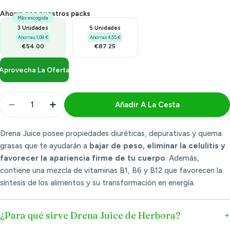
Ahorra con nuestros packs
Más escogida
3 Unidades
5 Unidades
Ahorras 1,08 €
Ahorras 4,55 €
€54.00
€87.25
Aprovecha La Oferta
Cantidad
Añadir A La Cesta
Disminuir Cantidad Para Drena Juice Diet Prime 500
Aumentar Cantidad Para Drena Juice Diet
Drena Juice posee propiedades diuréticas, depurativas y quema
grasas que te ayudarán a
bajar de peso, eliminar la celulitis y
favorecer la apariencia firme de tu cuerpo
. Además,
contiene una mezcla de vitaminas B1, B6 y B12 que favorecen la
síntesis de los alimentos y su transformación en energía.
¿Para qué sirve Drena Juice de Herbora?