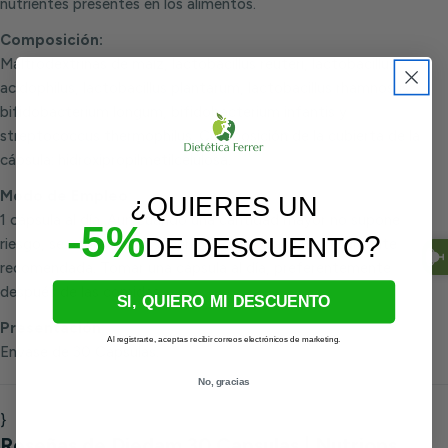
nutrientes presentes en los alimentos.
Composición:
Maltrodextrinas de maiz, lactobacillus reuteri, lactobacillus
acidophilus, lactobacillus plantarum, lactobacillus rhamnosus,
bifidobacterium longum, bifidobacterium infantis y
streptococcus thermophilus. Composición de la cubierta de la
cápsula: hidroxipropilmetilcelulosa.
Modo de Empleo:
¿QUIERES UN
1 cápsula al día. Aun cuando una cantidad mayor no supone
-5%
?
DE DESCUENTO
riesgo, se aconseja no superar la dosis diaria expresamente
recomendada. Tomar una cápsula al día, preferentemente
después de las comidas.
SI, QUIERO MI DESCUENTO
Presentación:
Al registrarte, aceptas recibir correos electrónicos de marketing.
Envase de 30 Capsulas.
No, gracias
}