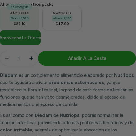
Ahorra con nuestros packs
Más escogida
3 Unidades
5 Unidades
Ahorras 0,57 €
Ahorras 2,45 €
€29.10
€47.00
Aprovecha La Oferta
Cantidad
Añadir A La Cesta
Disminuir Cantidad Para Diedam 30 Capsulas | Nutr
Aumentar Cantidad Para Diedam 30 Capsu
Diedam
es un complemento alimenticio elaborado por
Nutriops
,
que te ayudará a aliviar
problemas estomacales
, ya que
restablece la flora intestinal, logrand de esta forma optimizar las
funciones que se han visto desmejoradas, deido al exceso de
medicamentos o el exceso de comida.
Es así como con
Diedam
de
Nutriops
, podrás normalizar la
función intestinal, previniendo además problemas hepáticos y de
colon irritable
, además de optimizar la absorción de los