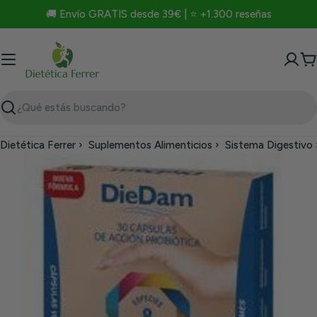
Saltar
🚚 Envío GRATIS desde 39€ | ⭐ +1.300 reseñas
al
contenido
C
Buscar
Dietética Ferrer
›
Suplementos Alimenticios
›
Sistema Digestivo
Saltar
a
información
del
producto