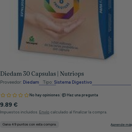
Abrir medios 0 en modal
Diedam 30 Capsulas | Nutriops
Proveedor:
Diedam
Tipo:
Sistema Digestivo
Precio
9.89 €
habitual
Impuestos incluidos.
Envío
calculado al finalizar la compra.