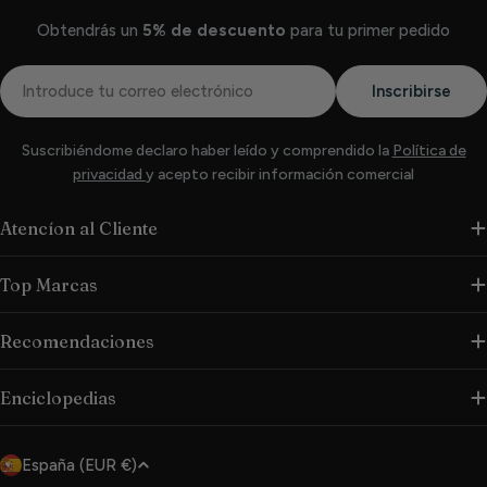
Obtendrás un
5% de descuento
para tu primer pedido
Correo
Inscribirse
electrónico
Suscribiéndome declaro haber leído y comprendido la
Política de
privacidad
y acepto recibir información comercial
Atencíon al Cliente
Top Marcas
Recomendaciones
Enciclopedias
P
España (EUR €)