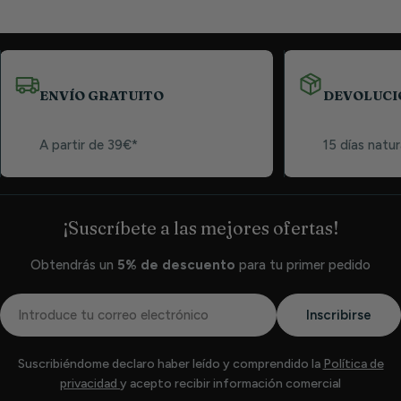
ENVÍO GRATUITO
DEVOLUCI
A partir de 39€*
15 días natur
¡Suscríbete a las mejores ofertas!
Obtendrás un
5% de descuento
para tu primer pedido
Correo
Inscribirse
electrónico
Suscribiéndome declaro haber leído y comprendido la
Política de
privacidad
y acepto recibir información comercial