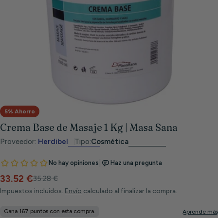
Abrir medios 0 en modal
5% Ahorro
Crema Base de Masaje 1 Kg | Masa Sana
Proveedor:
Herdibel
Tipo:
Cosmética
33.52 €
Precio
Precio
35.28 €
de
habitual
Impuestos incluidos.
Envío
calculado al finalizar la compra.
venta