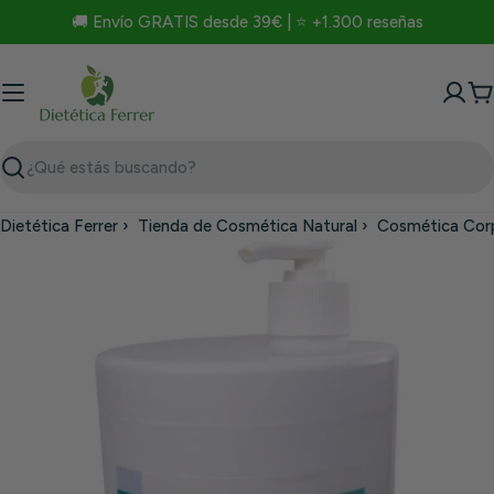
Saltar
🚚 Envío GRATIS desde 39€ | ⭐ +1.300 reseñas
al
contenido
C
Buscar
Dietética Ferrer
›
Tienda de Cosmética Natural
›
Cosmética Cor
Saltar
a
información
del
producto