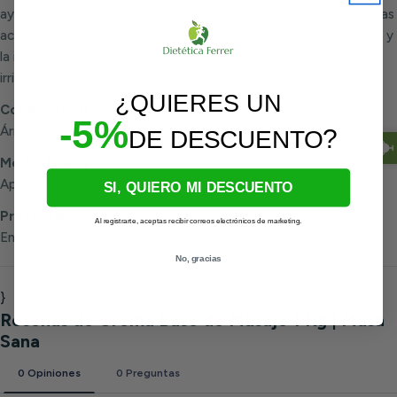
ayudará recuperar tu movilidad, pues sus propiedades analgésicas
actúan para calmar molestias en los músculos, las articulaciones y
la inflamación en las venas, sin ocasionar efectos secundarios,
irritaciones o alergias.
¿QUIERES UN
Composición:
-5%
Árnica, Harpagofito, Sauce y Glicerina.
?
DE DESCUENTO
Modo de empleo:
Aplique sobre el cuerpo en forma de masaje.
SI, QUIERO MI DESCUENTO
Presentación:
Al registrarte, aceptas recibir correos electrónicos de marketing.
Envase de 1 kg.
No, gracias
}