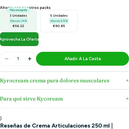
Ahorra con nuestros packs
Más escogida
3 Unidades
5 Unidades
Ahorras 1,14 €
Ahorras 4,75 €
€56.22
€90.85
Aprovecha La Oferta
Cantidad
Añadir A La Cesta
Disminuir Cantidad Para Crema Articulaciones 250
Aumentar Cantidad Para Crema Articulac
Kyrocream crema para dolores musculares
Para qué sirve Kycoream
}