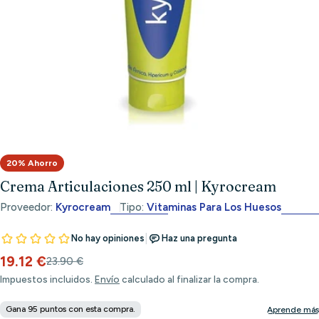
Abrir medios 0 en modal
20% Ahorro
Crema Articulaciones 250 ml | Kyrocream
Proveedor:
Kyrocream
Tipo:
Vitaminas Para Los Huesos
19.12 €
Precio
Precio
23.90 €
de
habitual
Impuestos incluidos.
Envío
calculado al finalizar la compra.
venta