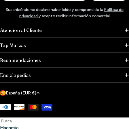
Suscribiéndome declaro haber leído y comprendido la
Política de
privacidad
y acepto recibir información comercial
Atencíon al Cliente
Top Marcas
Recomendaciones
Enciclopedias
P
España (EUR €)
a
í
Métodos
de
s
pago
/
Magnesio