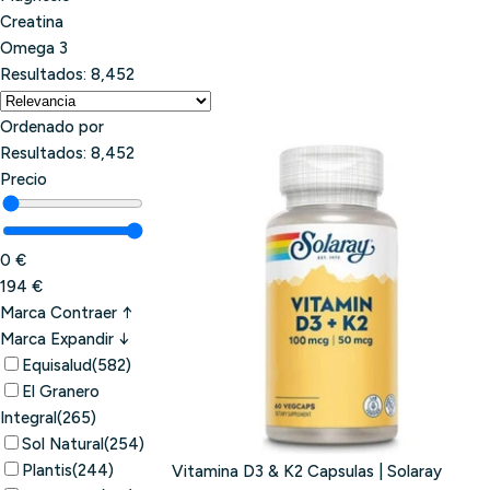
r
Creatina
e
Omega 3
g
Resultados:
8,452
i
ó
Ordenado por
n
Resultados:
8,452
Precio
0 €
194 €
Marca
Contraer ↑
Marca
Expandir ↓
Equisalud
(582)
El Granero
Integral
(265)
Sol Natural
(254)
Plantis
(244)
Vitamina D3 & K2 Capsulas | Solaray