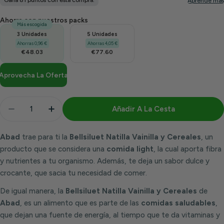
Ahorra con nuestros packs
Más escogida
3 Unidades
5 Unidades
Ahorras 0,96 €
Ahorras 4,05 €
€48.03
€77.60
Aprovecha La Oferta
Cantidad
Añadir A La Cesta
Disminuir Cantidad Para Bellsiluet Natilla Vainilla 
Aumentar Cantidad Para Bellsiluet Natilla
Abad
trae para ti la
Bellsiluet Natilla Vainilla y Cereales
, un
producto que se considera una
comida light
, la cual aporta fibra
y nutrientes a tu organismo. Además, te deja un sabor dulce y
crocante, que sacia tu necesidad de comer.
De igual manera, la
Bellsiluet Natilla Vainilla y Cereales
de
Abad
, es un alimento que es parte de las
comidas saludables
,
que dejan una fuente de energía, al tiempo que te da vitaminas y