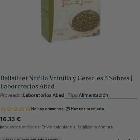
Abrir medios 0 en modal
Bellsiluet Natilla Vainilla y Cereales 5 Sobres |
Laboratorios Abad
Proveedor:
Laboratorios Abad
Tipo:
Alimentación
Precio
16.33 €
habitual
Impuestos incluidos.
Envío
calculado al finalizar la compra.