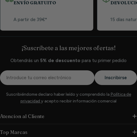
ENVÍO GRATUITO
DEVOLUCI
A partir de 39€*
15 días natur
¡Suscríbete a las mejores ofertas!
Obtendrás un
5% de descuento
para tu primer pedido
Correo
Inscribirse
electrónico
Suscribiéndome declaro haber leído y comprendido la
Política de
privacidad
y acepto recibir información comercial
Atencíon al Cliente
Top Marcas