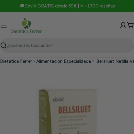
Saltar
🚚 Envío GRATIS desde 39€ | ⭐ +1.300 reseñas
al
contenido
C
Buscar
Dietética Ferrer
›
Alimentación Especializada
›
Bellsiluet Natilla 
Saltar
a
información
del
producto