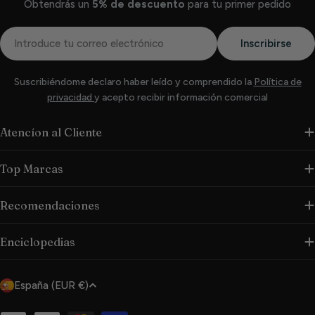
Obtendrás un
5% de descuento
para tu primer pedido
Correo
Inscribirse
electrónico
Suscribiéndome declaro haber leído y comprendido la
Política de
privacidad
y acepto recibir información comercial
Atencíon al Cliente
Top Marcas
Recomendaciones
Enciclopedias
P
España (EUR €)
a