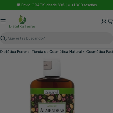
Saltar
🚚 Envío GRATIS desde 39€ | ⭐ +1.300 reseñas
al
contenido
C
Buscar
Dietética Ferrer
›
Tienda de Cosmética Natural
›
Cosmética Faci
Saltar
a
información
del
producto