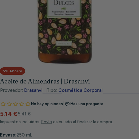
Abrir medios 0 en modal
5% Ahorro
Aceite de Almendras | Drasanvi
Proveedor:
Drasanvi
Tipo:
Cosmética Corporal
5.14 €
Precio
Precio
5.41 €
de
habitual
Impuestos incluidos.
Envío
calculado al finalizar la compra.
venta
Envase:
250 ml.