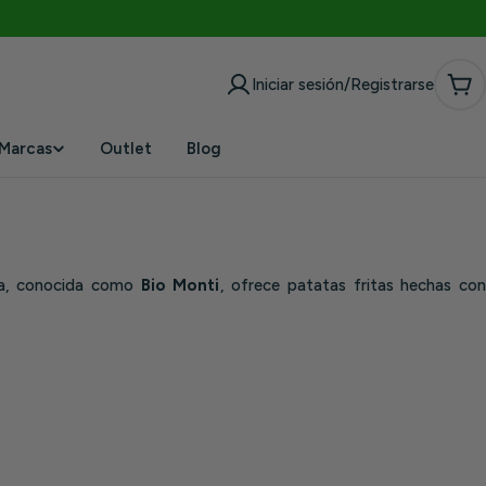
Iniciar sesión/Registrarse
Car
Marcas
Outlet
Blog
ica, conocida como
Bio Monti
, ofrece patatas fritas hechas co