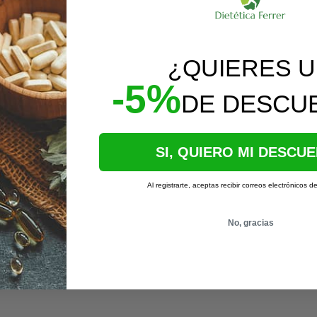
¿QUIERES 
-5%
DE DESCU
SI, QUIERO MI DESCU
Al registrarte, aceptas recibir correos electrónicos d
No, gracias