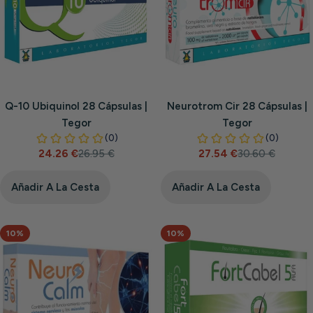
Q-10 Ubiquinol 28 Cápsulas |
Neurotrom Cir 28 Cápsulas |
Tegor
Tegor
24.26 €
26.95 €
27.54 €
30.60 €
Precio
Precio
Precio
Precio
de
habitual
de
habitual
venta
venta
Añadir A La Cesta
Añadir A La Cesta
10%
10%