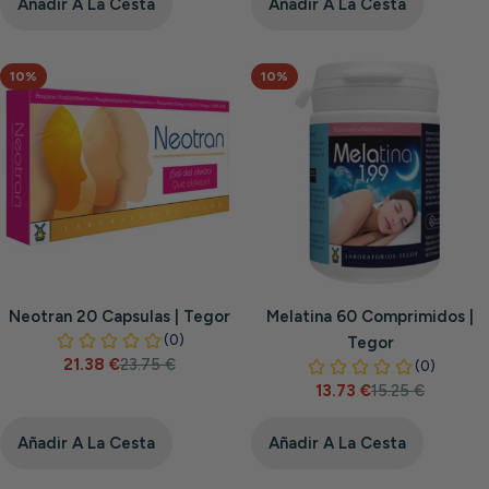
venta
Añadir A La Cesta
Añadir A La Cesta
10%
10%
Neotran 20 Capsulas | Tegor
Melatina 60 Comprimidos |
Tegor
21.38 €
23.75 €
Precio
Precio
13.73 €
15.25 €
de
habitual
Precio
Precio
venta
de
habitual
venta
Añadir A La Cesta
Añadir A La Cesta