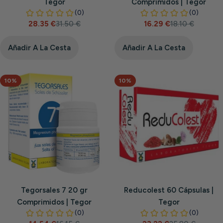
Tegor
Comprimidos | Tegor
28.35 €
31.50 €
16.29 €
18.10 €
Precio
Precio
Precio
Precio
de
habitual
de
habitual
venta
venta
Añadir A La Cesta
Añadir A La Cesta
10%
10%
Tegorsales 7 20 gr
Reducolest 60 Cápsulas |
Comprimidos | Tegor
Tegor