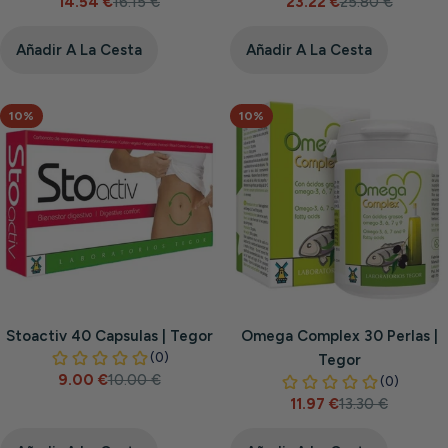
14.54 €
16.15 €
23.22 €
25.80 €
Precio
Precio
Precio
Precio
de
habitual
de
habitual
venta
venta
Añadir A La Cesta
Añadir A La Cesta
10%
10%
Stoactiv 40 Capsulas | Tegor
Omega Complex 30 Perlas |
Tegor
9.00 €
10.00 €
Precio
Precio
11.97 €
13.30 €
de
habitual
Precio
Precio
venta
de
habitual