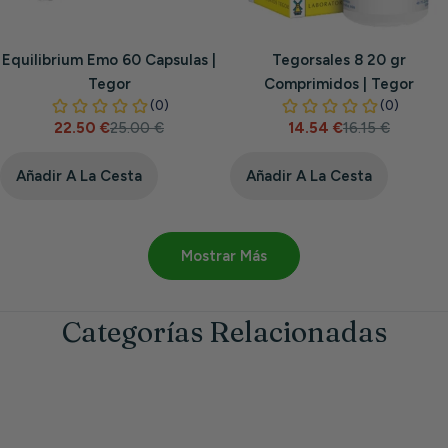
Equilibrium Emo 60 Capsulas |
Tegorsales 8 20 gr
Tegor
Comprimidos | Tegor
22.50 €
25.00 €
14.54 €
16.15 €
Precio
Precio
Precio
Precio
de
habitual
de
habitual
venta
venta
Añadir A La Cesta
Añadir A La Cesta
Mostrar Más
Categorías Relacionadas