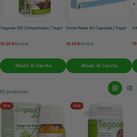
›
Tegoner 120 Comprimidos | Tegor
Somni Relax 40 Capsulas | Tegor
Vi
16.20 €
16.25 €
19
18.00 €
18.05 €
Añadir Al Carrito
Añadir Al Carrito
82 productos
10%
10%