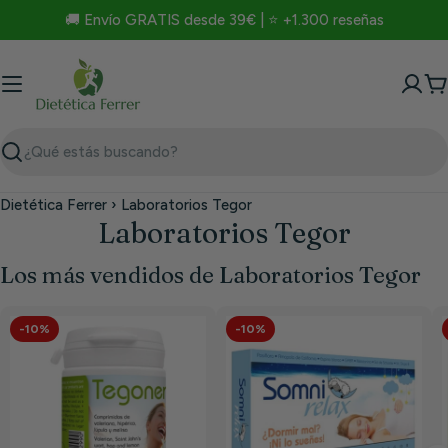
Saltar
🚚 Envío GRATIS desde 39€ | ⭐ +1.300 reseñas
al
contenido
C
Buscar
Dietética Ferrer
›
Laboratorios Tegor
Laboratorios Tegor
Los más vendidos de Laboratorios Tegor
-10%
-10%