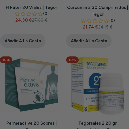
H Pater 20 Viales | Tegor
Curcumin 3 30 Comprimidos |
Tegor
24.30 €
27.00 €
Precio
Precio
21.74 €
24.15 €
de
habitual
Precio
Precio
venta
de
habitual
venta
Añadir A La Cesta
Añadir A La Cesta
10%
10%
Permeactive 20 Sobres |
Tegorsales 2 20 gr