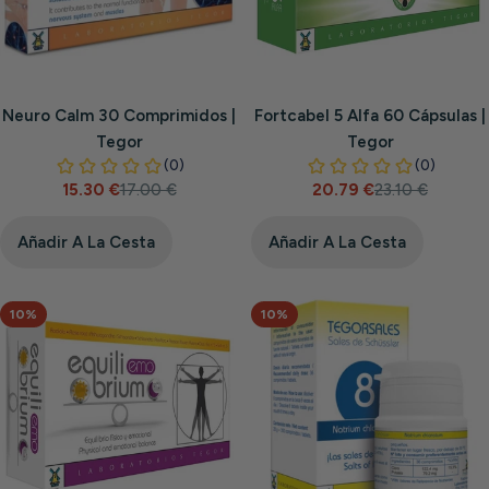
Neuro Calm 30 Comprimidos |
Fortcabel 5 Alfa 60 Cápsulas |
Tegor
Tegor
15.30 €
17.00 €
20.79 €
23.10 €
Precio
Precio
Precio
Precio
de
habitual
de
habitual
venta
venta
Añadir A La Cesta
Añadir A La Cesta
10%
10%