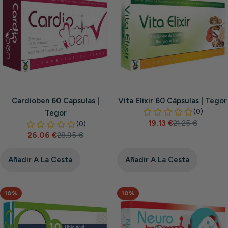
Cardioben 60 Capsulas |
Vita Elixir 60 Cápsulas | Tegor
Tegor
19.13 €
21.25 €
Precio
Precio
26.06 €
28.95 €
de
habitual
Precio
Precio
venta
de
habitual
venta
Añadir A La Cesta
Añadir A La Cesta
10%
10%