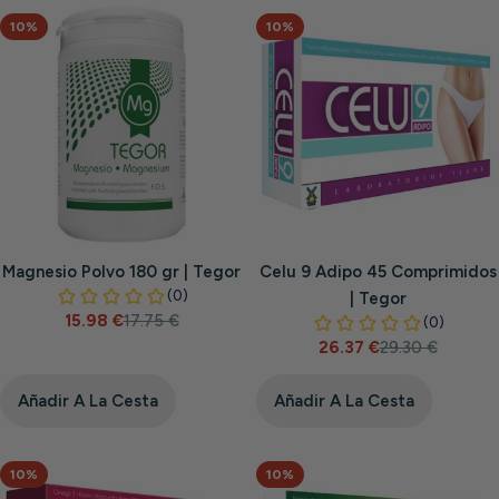
10%
10%
Magnesio Polvo 180 gr | Tegor
Celu 9 Adipo 45 Comprimidos
| Tegor
15.98 €
17.75 €
Precio
Precio
26.37 €
29.30 €
de
habitual
Precio
Precio
venta
de
habitual
venta
Añadir A La Cesta
Añadir A La Cesta
10%
10%