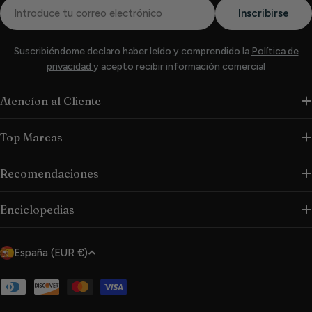
Correo
Inscribirse
electrónico
Suscribiéndome declaro haber leído y comprendido la
Política de
privacidad
y acepto recibir información comercial
Atencíon al Cliente
Top Marcas
Recomendaciones
Enciclopedias
P
España (EUR €)
a
í
Métodos
de
s