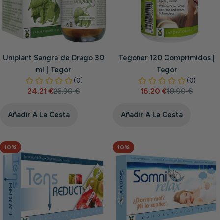
Uniplant Sangre de Drago 30
Tegoner 120 Comprimidos |
ml | Tegor
Tegor
24.21 €
26.90 €
16.20 €
18.00 €
Precio
Precio
Precio
Precio
de
habitual
de
habitual
venta
venta
Añadir A La Cesta
Añadir A La Cesta
10%
10%