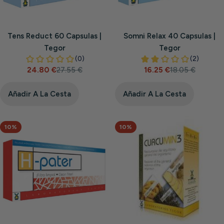
Tens Reduct 60 Capsulas |
Somni Relax 40 Capsulas |
Tegor
Tegor
24.80 €
27.55 €
16.25 €
18.05 €
Precio
Precio
Precio
Precio
de
habitual
de
habitual
venta
venta
Añadir A La Cesta
Añadir A La Cesta
10%
10%